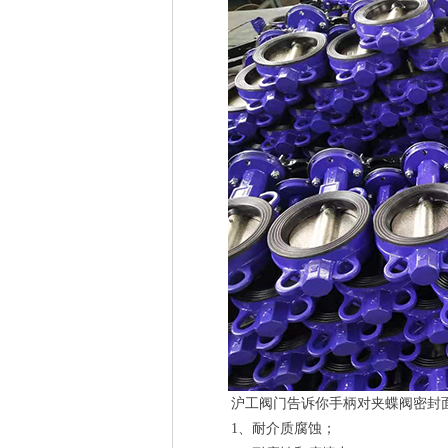
沪工阀门告诉你手柄对夹蝶阀密封
1、耐介质腐蚀；