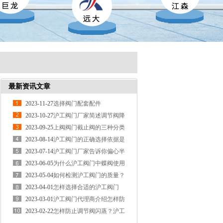
最新资讯文章
2023-11-27
选择阀门配套配件
2023-10-27
沪工阀门厂家简述调节阀降
噪方法
2023-09-25
上阀阀门截止阀的三种分类
和选择技巧
2023-08-14
沪工阀门的正确选择依据是
什么？
2023-07-14
沪工阀门厂家告诉你偏心半
球阀是什么？
2023-06-05
为什么沪工阀门中蝶阀使用
得比较流行？
2023-05-04
如何检测沪工阀门的质量？
2023-04-01
怎样选择合适的沪工阀门
2023-03-01
沪工阀门代理商介绍怎样防
止调节阀闪蒸？
2023-02-22
怎样防止调节阀闪蒸？沪工