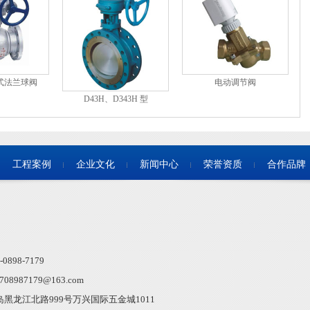
式法兰球阀
电动调节阀
D43H、D343H 型
PN10~PN40 金属硬密封蝶阀
工程案例
企业文化
新闻中心
荣誉资质
合作品牌
898-7179
8987179@163.com
岛黑龙江北路999号万兴国际五金城1011